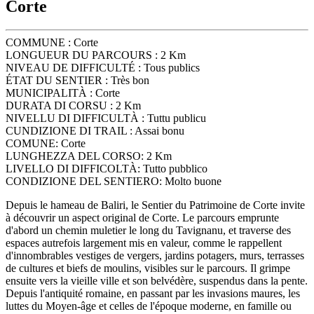
Corte
COMMUNE :
Corte
LONGUEUR DU PARCOURS :
2 Km
NIVEAU DE DIFFICULTÉ :
Tous publics
ÉTAT DU SENTIER :
Très bon
MUNICIPALITÀ :
Corte
DURATA DI CORSU :
2 Km
NIVELLU DI DIFFICULTÀ :
Tuttu publicu
CUNDIZIONE DI TRAIL :
Assai bonu
COMUNE:
Corte
LUNGHEZZA DEL CORSO:
2 Km
LIVELLO DI DIFFICOLTÀ:
Tutto pubblico
CONDIZIONE DEL SENTIERO:
Molto buone
Depuis le hameau de Baliri, le Sentier du Patrimoine de Corte invite
à découvrir un aspect original de Corte. Le parcours emprunte
d'abord un chemin muletier le long du Tavignanu, et traverse des
espaces autrefois largement mis en valeur, comme le rappellent
d'innombrables vestiges de vergers, jardins potagers, murs, terrasses
de cultures et biefs de moulins, visibles sur le parcours. Il grimpe
ensuite vers la vieille ville et son belvédère, suspendus dans la pente.
Depuis l'antiquité romaine, en passant par les invasions maures, les
luttes du Moyen-âge et celles de l'époque moderne, en famille ou