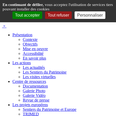
Panneau de gestion des cookies
En continuant de défiler,
vous acceptez l'utilisation de services tiers
pouvant installer des cookies
Tout accepter
Tout refuser
Personnaliser
×
Présentation
Contexte
Objectifs
Mise en oeuvre
Accessibilité
En savoir plus
Les actions
Les actualités
Les Sentiers du Patrimoine
Les visites virtuelles
Centre de ressources
Documentation
Galerie Photo
Galerie Vidéo
Revue de presse
Les projets européens
Sentiers du Patrimoine et Europe
TRIMED