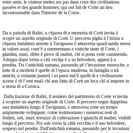
entre amis, le visiteur mettra ses pas dans ceux des civilisations
passées et des grands hommes, qui ont fait de Corte un lieu
incontournable dans l'histoire de la Corse.
Da u paisolu di Baliri, u chjassu di a memoria di Corti invita à
scopre un aspettu originale di Corti. U percorsu piglia à l’iniziu u
chjassu mulatteru arrente à Tavignanu è attraversa spazii tandu messi
in valore assai, cum’è a rammentanu e vistiche tante di l’orte, i
giardini, muri, ribbe è piove di mulini, chì si ponu vede caminendu.
Atteppa dopu versu a cità vechja è u so belvedere, appesi à a
pendita. Da l’antichità rumana, passendu pè l’invasione muresche, e
lotte di a medietà è quelle di l’epuca muderna, in famiglia o trà
amichi, u visitante punerà i so passi ind’è quelli di e civilisazione
scorse è di l’omi maiò chì anu fattu di Corti un locu chì si impone in
a storia di a Corsica.
Dalla frazione di Baliri, il sentiero del patrimonio di Corte vi invita
a scoprire un aspetto originale di Corte. Il percorso segue dapprima
una mulattiera lungo il Tavignanu, e attraversa zone un tempo
ampiamente sviluppate, come testimoniano i numerosi resti di
frutteti, orti, muri, terrazze di coltivazione e giunchi di mulini, visibili
lungo il percorso. Poi sale verso la città vecchia e il suo belvedere,
sospeso nel pendio. Dall'antichità romana, passando per le invasioni