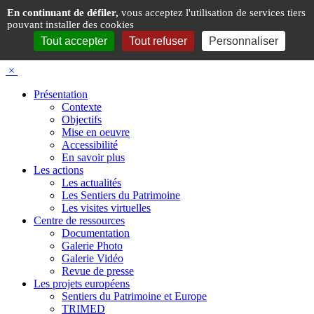
Panneau de gestion des cookies
En continuant de défiler,
vous acceptez l'utilisation de services tiers
pouvant installer des cookies
Tout accepter
Tout refuser
Personnaliser
×
Présentation
Contexte
Objectifs
Mise en oeuvre
Accessibilité
En savoir plus
Les actions
Les actualités
Les Sentiers du Patrimoine
Les visites virtuelles
Centre de ressources
Documentation
Galerie Photo
Galerie Vidéo
Revue de presse
Les projets européens
Sentiers du Patrimoine et Europe
TRIMED