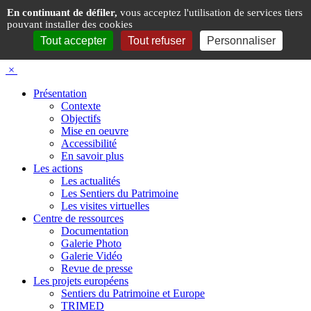
Panneau de gestion des cookies
En continuant de défiler,
vous acceptez l'utilisation de services tiers
pouvant installer des cookies
Tout accepter
Tout refuser
Personnaliser
×
Présentation
Contexte
Objectifs
Mise en oeuvre
Accessibilité
En savoir plus
Les actions
Les actualités
Les Sentiers du Patrimoine
Les visites virtuelles
Centre de ressources
Documentation
Galerie Photo
Galerie Vidéo
Revue de presse
Les projets européens
Sentiers du Patrimoine et Europe
TRIMED