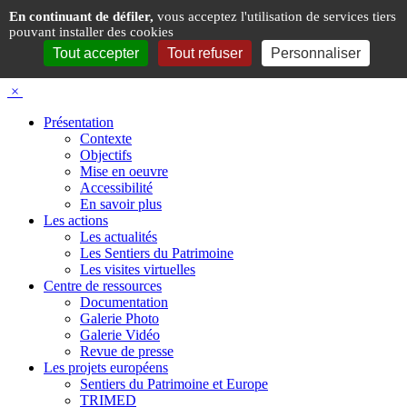
Panneau de gestion des cookies
En continuant de défiler,
vous acceptez l'utilisation de services tiers
pouvant installer des cookies
Tout accepter
Tout refuser
Personnaliser
×
Présentation
Contexte
Objectifs
Mise en oeuvre
Accessibilité
En savoir plus
Les actions
Les actualités
Les Sentiers du Patrimoine
Les visites virtuelles
Centre de ressources
Documentation
Galerie Photo
Galerie Vidéo
Revue de presse
Les projets européens
Sentiers du Patrimoine et Europe
TRIMED