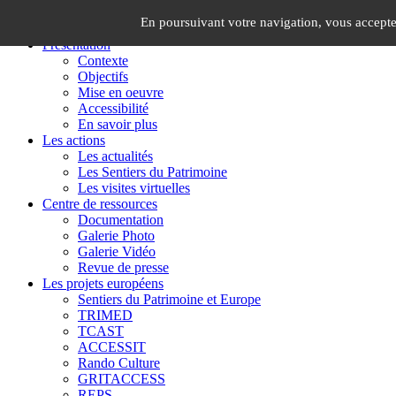
Panneau de gestion des cookies
×
En poursuivant votre navigation, vous acceptez 
Présentation
Contexte
Objectifs
Mise en oeuvre
Accessibilité
En savoir plus
Les actions
Les actualités
Les Sentiers du Patrimoine
Les visites virtuelles
Centre de ressources
Documentation
Galerie Photo
Galerie Vidéo
Revue de presse
Les projets européens
Sentiers du Patrimoine et Europe
TRIMED
TCAST
ACCESSIT
Rando Culture
GRITACCESS
REPS