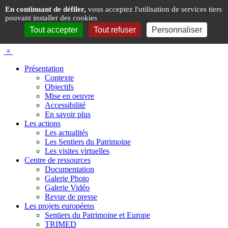
Panneau de gestion des cookies
En continuant de défiler,
vous acceptez l'utilisation de services tiers
pouvant installer des cookies
Tout accepter
Tout refuser
Personnaliser
×
Présentation
Contexte
Objectifs
Mise en oeuvre
Accessibilité
En savoir plus
Les actions
Les actualités
Les Sentiers du Patrimoine
Les visites virtuelles
Centre de ressources
Documentation
Galerie Photo
Galerie Vidéo
Revue de presse
Les projets européens
Sentiers du Patrimoine et Europe
TRIMED